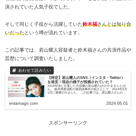
演されていた人気子役でした。
そして同じく子役から活躍していた
鈴木福
さんとは知り合
いだった
という噂が流れています。
この記事では、若山耀人容疑者と鈴木福さんの共演作品や
芸歴について調査いたしました。
【特定】若山耀人のSNS（インスタ・Twitter）
を発見！現在の様子が投稿されていた？
2018年頃に引退した元俳優の若山耀人(わかやまきらと)さ
ん。 栃木県那須町の焼死体事件の犯人として、2024年5月
1日に逮捕されました。 この記事では、若山耀人さんの
SNSについて調査しました。 若山耀人のSNS 若山耀人の
SNSについて...
entamago.com
2024.05.01
スポンサーリンク