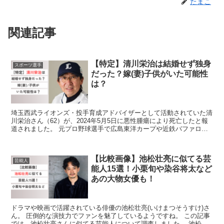
たまこ
関連記事
【特定】清川栄治は結婚せず独身
スポーツ選手
だった？嫁(妻)子供がいた可能性
は？
埼玉西武ライオンズ・投手育成アドバイザーとして活動されていた清
川栄治さん（62）が、2024年5月5日に悪性腫瘍により死亡したと報
道されました。 元プロ野球選手で広島東洋カープや近鉄バファロー
ズで投手としても活躍していました。 この記事では...
【比較画像】池松壮亮に似てる芸
芸能人
能人15選！小栗旬や染谷将太など
あの大物女優も！
ドラマや映画で活躍されている俳優の池松壮亮(いけまつそうすけ)さ
ん。 圧倒的な演技力でファンを魅了しているようですね。 この記事
では、池松壮亮さんに似てる芸能人について調査しました。 池松壮