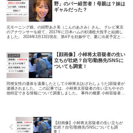
野」のバー経営者！母親は？妹は
ギャルだった？
元モーニング娘。の紺野あさ美（こんのあさみ）さん。 テレビ東京
のアナウンサーを経て、2017年に日本ハムの杉浦稔大投手と結婚し
ました。 2024年3月13日現在、第4子を妊娠中で、夏に出産予定との
ことです。 この記事では、紺野あさ美さんの父...
【顔画像】小棹将太容疑者の生い
ニュース
立ちが壮絶？自宅/勤務先/SNSに
ついても調査！
同僚女性の遺体を遺棄したとして小棹将太(おざわしょうた)容疑者が
逮捕されました。 この記事では、小棹将太容疑者の生い立ちやその
他特定できる情報について調査しました。 事件の概要 小棹容疑者は
2024年4月30日、同僚の40歳女性の遺体を山梨...
【顔画像】小棹将太容疑者の生い立ちが
壮絶？自宅/勤務先/SNSについても調
査！