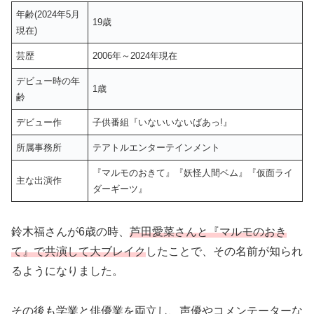
年齢(2024年5月
19歳
現在)
芸歴
2006年～2024年現在
デビュー時の年
1歳
齢
デビュー作
子供番組『いないいないばあっ!』
所属事務所
テアトルエンターテインメント
『マルモのおきて』『妖怪人間ベム』『仮面ライ
主な出演作
ダーギーツ』
鈴木福さんが6歳の時、
芦田愛菜さんと『マルモのおき
て』で共演して大ブレイク
したことで、その名前が知られ
るようになりました。
その後も学業と俳優業を両立し、声優やコメンテーターな