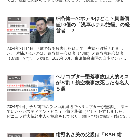
亮に似てる芸能人 池松壮亮さんに似てる芸能人はこち...
細谷健一のホテルはどこ？資産価
ニュース
値10億の「浅草ホテル旅籠」の経
営者！？
2024年2月14日、4歳の娘を殺害した疑いで、夫婦が逮捕されまし
た。 逮捕されたのは、細谷健一容疑者（43歳）と細谷志保容疑者
（37歳）です。 夫婦は、2023年3月、東京都台東区の自宅マンショ
ンで次女細谷美輝ちゃん(当時4歳)に、有害化...
ヘリコプター墜落事故は人的ミス
ニュース
が８割！航空機事故死した有名人
５選！
2024年6日、チリ南部のランコ湖周辺でヘリコプターが墜落し、乗っ
ていたセバスティアン・ピニェラ前大統領（74）が死亡しました。
ピニュラ前大統領本人が操縦をしており、離陸直後に操縦不能になり
ました。 そのまま湖に墜落し、死因は水死とのこと...
紺野あさ美の父親は「BAR 紺
YouTuber