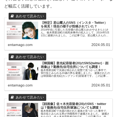
ど幅広く活躍しています。
【特定】若山耀人のSNS（インスタ・Twitter）
を発見！現在の様子が投稿されていた？
2018年頃に引退した元俳優の若山耀人(わかやまきらと)さ
ん。 栃木県那須町の焼死体事件の犯人として、2024年5月
1日に逮捕されました。 この記事では、若山耀人さんの
SNSについて調査しました。 若山耀人のSNS 若山耀人の
SNSについて...
entamago.com
2024.05.01
【韓国籍】姜光紀容疑者(20)のSNS(twitter)・顔
画像は？勤務先/自宅住所についても調査！
栃木県那須町で夫婦が焼かれた状態で見つかった事件で、
実行役とみられる20歳の男を逮捕しました。 逮捕されたの
は韓国籍の姜光紀(カングァンギ)容疑者です。 この記事で
は、姜光紀容疑者について調査いたしました。 事件の概要
2024年4月30日...
entamago.com
2024.05.01
【顔画像】佐々木光容疑者(28)のSNS・twitter
は？勤務先/自宅住所/家族についても調査！
栃木県那須町で夫婦の焼かれた遺体が見つかった事件で、
指示役とみられる男が沖縄県内で逮捕されました。 逮捕さ
れたのは、佐々木光容疑者(28)です。 この記事では、佐々