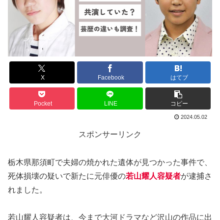
X
Facebook
はてブ
Pocket
LINE
コピー
2024.05.02
スポンサーリンク
栃木県那須町で夫婦の焼かれた遺体が見つかった事件で、
死体損壊の疑いで新たに元俳優の
若山耀人容疑者
が逮捕さ
れました。
若山耀人容疑者は、今まで大河ドラマなど沢山の作品に出