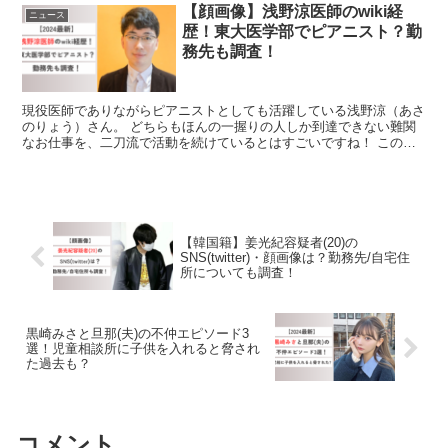
【顔画像】浅野涼医師のwiki経
ニュース
歴！東大医学部でピアニスト？勤
務先も調査！
現役医師でありながらピアニストとしても活躍している浅野涼（あさ
のりょう）さん。 どちらもほんの一握りの人しか到達できない難関
なお仕事を、二刀流で活動を続けているとはすごいですね！ この記
事では、浅野涼さんの経歴について調査いたしました。 浅...
【韓国籍】姜光紀容疑者(20)の
SNS(twitter)・顔画像は？勤務先/自宅住
所についても調査！
黒崎みさと旦那(夫)の不仲エピソード3
選！児童相談所に子供を入れると脅され
た過去も？
コメント