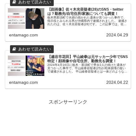
【顔画像】佐々木光容疑者(28)のSNS・twitter
は？勤務先/自宅住所/家族についても調査！
栃木県那須町で夫婦の焼かれた遺体が見つかった事件で、
指示役とみられる男が沖縄県内で逮捕されました。 逮捕さ
れたのは、佐々木光容疑者(28)です。 この記事では、佐々
木光容疑者について調査いたしました。 事件概要 2024年
4月28日午後、栃...
entamago.com
2024.04.29
【越谷市花田】平山綾拳は元サッカー少年でSNS
特定！顔画像や自宅住所、勤務先を調査！
2024年4月16日に栃木・那須町で男女2人の焼けた遺体が
見つかった事件で、平山綾拳容疑者(25)が死体損壊の疑い
で逮捕されました。 平山綾拳容疑者とは一体どのような人
物なのでしょうか。 この記事では平山綾拳容疑者について
調査いたしました。...
entamago.com
2024.04.22
スポンサーリンク