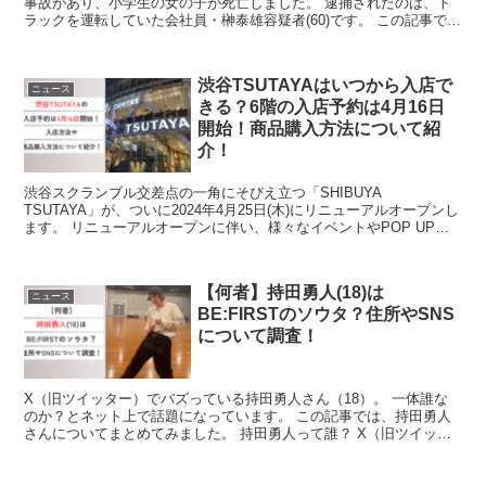
事故があり、小学生の女の子が死亡しました。 逮捕されたのは、ト
ラックを運転していた会社員・榊泰雄容疑者(60)です。 この記事で
は、事件の概要や榊泰雄容疑者の勤務先・住所・...
渋谷TSUTAYAはいつから入店で
ニュース
きる？6階の入店予約は4月16日
開始！商品購入方法について紹
介！
渋谷スクランブル交差点の一角にそびえ立つ「SHIBUYA
TSUTAYA」が、ついに2024年4月25日(木)にリニューアルオープンし
ます。 リニューアルオープンに伴い、様々なイベントやPOP UP
SHOPがオープンします。 渋谷駅前の一...
【何者】持田勇人(18)は
ニュース
BE:FIRSTのソウタ？住所やSNS
について調査！
X（旧ツイッター）でバズっている持田勇人さん（18）。 一体誰な
のか？とネット上で話題になっています。 この記事では、持田勇人
さんについてまとめてみました。 持田勇人って誰？ X（旧ツイッタ
ー）で話題になっている動画はこちらです。 動画内で...