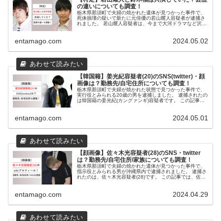
の違いについても調査！
栃木県那須町で夫婦の焼かれた遺体が見つかった事件で、
死体損壊の疑いで新たに元俳優の若山耀人容疑者が逮捕さ
れました。 若山耀人容疑者は、今まで大河ドラマなど沢山
の作品に出演されていた人気子役でした。 そして同じく子
役から活躍していた鈴木福さん...
entamago.com
2024.05.02
【韓国籍】姜光紀容疑者(20)のSNS(twitter)・顔
画像は？勤務先/自宅住所についても調査！
栃木県那須町で夫婦が焼かれた状態で見つかった事件で、
実行役とみられる20歳の男を逮捕しました。 逮捕されたの
は韓国籍の姜光紀(カングァンギ)容疑者です。 この記事で
は、姜光紀容疑者について調査いたしました。 事件の概要
2024年4月30日...
entamago.com
2024.05.01
【顔画像】佐々木光容疑者(28)のSNS・twitter
は？勤務先/自宅住所/家族についても調査！
栃木県那須町で夫婦の焼かれた遺体が見つかった事件で、
指示役とみられる男が沖縄県内で逮捕されました。 逮捕さ
れたのは、佐々木光容疑者(28)です。 この記事では、佐々
木光容疑者について調査いたしました。 事件概要 2024年
4月28日午後、栃...
entamago.com
2024.04.29