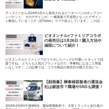
ディズニーから2024年5月から発売されるピーターパンのポップコー
ンバケット。 そのデザインが、一般募集で不採用となったデザイン
と酷似している！とX（旧Twitter）でプチ炎上しています。 この記事
では、ピーターパンのポップコーンバケット...
ピオヌンナル×ファミリアコラボ
ニュース
の発売日は3月26日！購入方法や
値段について紹介！
ピオヌンナルとファミリアがコラボしたバッグが可愛いとネットで話
題ですね。 どちらも人気のブランドなので、争奪戦になること間違
いなしです！ この記事では、コラボ商品の発売日や購入方法につい
てまとめています。 ぜひチェックしてみてください！ ピ...
【顔画像】榊泰雄容疑者の運送会
ニュース
社は砺波市？職場やSNSも調査！
2024年4月9日午後9時頃、愛知県飛島村で、大型トラックと歩行者の