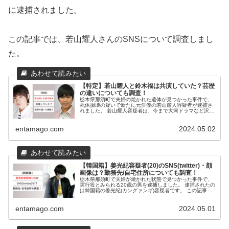
に逮捕されました。
この記事では、若山耀人さんのSNSについて調査しまし
た。
【特定】若山耀人と鈴木福は共演していた？芸歴
の違いについても調査！
栃木県那須町で夫婦の焼かれた遺体が見つかった事件で、
死体損壊の疑いで新たに元俳優の若山耀人容疑者が逮捕さ
れました。 若山耀人容疑者は、今まで大河ドラマなど沢山
の作品に出演されていた人気子役でした。 そして同じく子
役から活躍していた鈴木福さん...
entamago.com
2024.05.02
【韓国籍】姜光紀容疑者(20)のSNS(twitter)・顔
画像は？勤務先/自宅住所についても調査！
栃木県那須町で夫婦が焼かれた状態で見つかった事件で、
実行役とみられる20歳の男を逮捕しました。 逮捕されたの
は韓国籍の姜光紀(カングァンギ)容疑者です。 この記事で
は、姜光紀容疑者について調査いたしました。 事件の概要
2024年4月30日...
entamago.com
2024.05.01