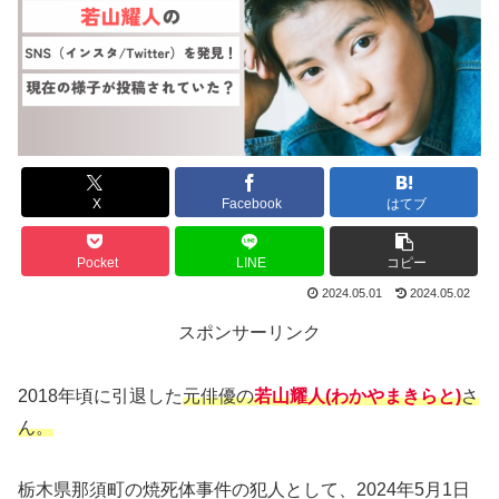
X
Facebook
はてブ
Pocket
LINE
コピー
2024.05.01
2024.05.02
スポンサーリンク
2018年頃に引退した
元俳優の
若山耀人(わかやまきらと)
さ
ん。
栃木県那須町の焼死体事件の犯人として、2024年5月1日