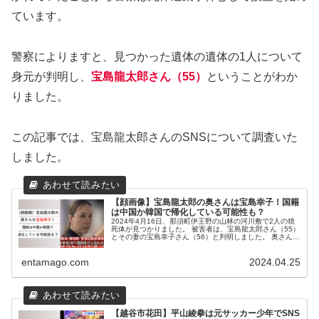
ています。
警察によりますと、見つかった遺体の遺体の1人について
身元が判明し、
宝島龍太郎さん（55）
ということがわか
りました。
この記事では、宝島龍太郎さんのSNSについて調査いた
しました。
【顔画像】宝島龍太郎の奥さんは宝島幸子！国籍
は中国か韓国で帰化している可能性も？
2024年4月16日、那須町伊王野の山林の河川敷で2人の焼
死体が見つかりました。 被害者は、宝島龍太郎さん（55）
とその妻の宝島幸子さん（56）と判明しました。 奥さんの
遺体は、かなり損傷が激しかったようで身元の特定までに
時間がかかっていま...
entamago.com
2024.04.25
【越谷市花田】平山綾拳は元サッカー少年でSNS