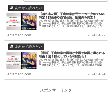
【越谷市花田】平山綾拳は元サッカー少年でSNS
特定！顔画像や自宅住所、勤務先を調査！
2024年4月16日に栃木・那須町で男女2人の焼けた遺体が
見つかった事件で、平山綾拳容疑者(25)が死体損壊の疑い
で逮捕されました。 平山綾拳容疑者とは一体どのような人
物なのでしょうか。 この記事では平山綾拳容疑者について
調査いたしました。...
entamago.com
2024.04.22
【最新】平山綾拳の国籍が中国や韓国と噂される
理由３選！帰化している可能性も？
2024年4月16日に栃木・那須町で男女2人の焼けた遺体が
見つかった事件で、平山綾拳容疑者(25)が死体損壊の疑い
で逮捕されました。 ネットでは「平山綾拳容疑者の国籍が
中国人または韓国人で帰化している！」という噂が広がっ
ています。 この記事...
entamago.com
2024.04.24
スポンサーリンク