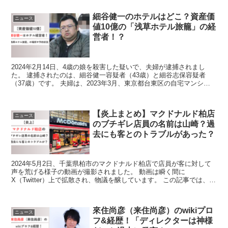
細谷健一のホテルはどこ？資産価
ニュース
値10億の「浅草ホテル旅籠」の経
営者！？
2024年2月14日、4歳の娘を殺害した疑いで、夫婦が逮捕されまし
た。 逮捕されたのは、細谷健一容疑者（43歳）と細谷志保容疑者
（37歳）です。 夫婦は、2023年3月、東京都台東区の自宅マンショ
ンで次女細谷美輝ちゃん(当時4歳)に、有害化...
【炎上まとめ】マクドナルド柏店
ニュース
のブチギレ店員の名前は山崎？過
去にも客とのトラブルがあった？
2024年5月2日、千葉県柏市のマクドナルド柏店で店員が客に対して
声を荒げる様子の動画が撮影されました。 動画は瞬く間に
X（Twitter）上で拡散され、物議を醸しています。 この記事では、こ
の声を荒げている「ブチギレ店員」について調査しま...
來住尚彦（来住尚彦）のwikiプロ
ニュース
フ&経歴！「ディレクターは神様