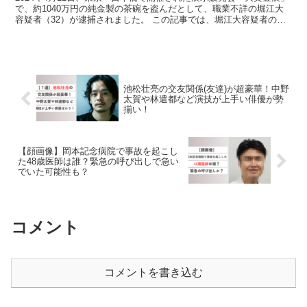
で、約1040万円の純金製の茶碗を盗んだとして、職業不詳の堀江大
容疑者（32）が逮捕されました。 この記事では、堀江大容疑者の顔
画像や学歴、その他特定できる情報についてまと...
池松壮亮の交友関係(友達)が超豪華！中野
太賀や林遣都など演技が上手い俳優が勢
揃い！
【顔画像】岡本記念病院で事故を起こし
た48歳医師は誰？緊急の呼び出しで急い
でいた可能性も？
コメント
コメントを書き込む