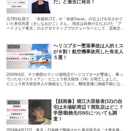
だ」と過去に発言！
元TBS社員で、「赤坂BLITZ」や「赤坂Sacas」の立上げを任されて
いた來住尚彦（きしなおひこ）さん。 現在は自身が立ち上げた「ア
ートフェア東京」のエグゼクティブプロデューサーとして、芸術文化
の振興活動を行っているようです。 この記事で...
ヘリコプター墜落事故は人的ミス
ニュース
が８割！航空機事故死した有名人
５選！
2024年6日、チリ南部のランコ湖周辺でヘリコプターが墜落し、乗っ
ていたセバスティアン・ピニェラ前大統領（74）が死亡しました。
ピニュラ前大統領本人が操縦をしており、離陸直後に操縦不能になり
ました。 そのまま湖に墜落し、死因は水死とのこと...
【顔画像】堀江大容疑者(32)の自
ニュース
宅は木場駅周辺？買取店はどこ？
学歴/勤務先/SNSについても調
査！
2024年4月11日、東京・日本橋で開催された展示販売会「大黄金展」