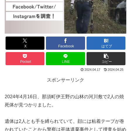
X
Facebook
はてブ
Pocket
LINE
コピー
2024.04.17
2024.04.25
スポンサーリンク
2024年4月16日、那須町伊王野の山林の河川敷で2人の焼
死体が見つかりました。
遺体は2人とも手を縛られていて、顔には粘着テープが巻
かれていたことから警察は死体遺棄事件として捜査を始め