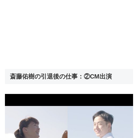
斎藤佑樹の引退後の仕事：②CM出演