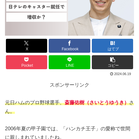
X
Facebook
はてブ
Pocket
LINE
コピー
2024.06.19
スポンサーリンク
元日ハムのプロ野球選手、
斎藤佑樹（さいとうゆうき）
さ
ん。
2006年夏の甲子園では、「ハンカチ王子」の愛称で世間
に親しまれていましたね。