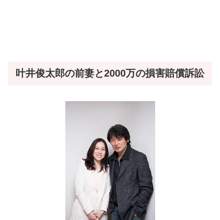
叶井俊太郎の前妻と2000万の損害賠償訴訟