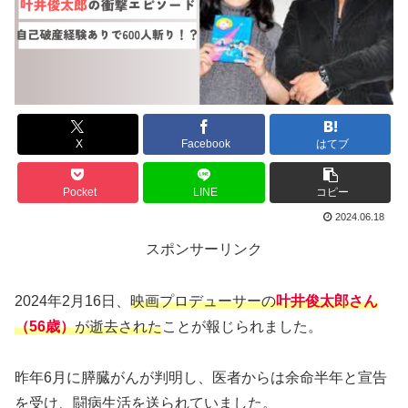
X
Facebook
はてブ
Pocket
LINE
コピー
2024.06.18
スポンサーリンク
2024年2月16日、
映画プロデューサーの
叶井俊太郎さん
（56歳）
が逝去された
ことが報じられました。
昨年6月に膵臓がんが判明し、医者からは余命半年と宣告
を受け、闘病生活を送られていました。