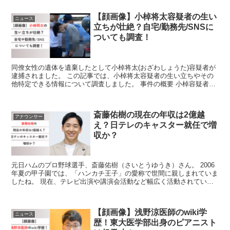
【顔画像】小棹将太容疑者の生い
ニュース
立ちが壮絶？自宅/勤務先/SNSに
ついても調査！
同僚女性の遺体を遺棄したとして小棹将太(おざわしょうた)容疑者が
逮捕されました。 この記事では、小棹将太容疑者の生い立ちやその
他特定できる情報について調査しました。 事件の概要 小棹容疑者は
2024年4月30日、同僚の40歳女性の遺体を山梨...
斎藤佑樹の現在の年収は2億越
アナウンサー
え？日テレのキャスター就任で増
収か？
元日ハムのプロ野球選手、斎藤佑樹（さいとうゆうき）さん。 2006
年夏の甲子園では、「ハンカチ王子」の愛称で世間に親しまれていま
したね。 現在、テレビ出演や講演会活動など幅広く活動されていま
す。 さらにはキー局のメインキャスターに選抜された...
【顔画像】浅野涼医師のwiki学
ニュース
歴！東大医学部出身のピアニスト