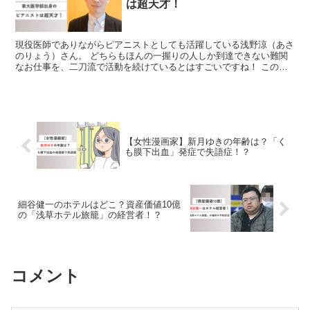
は超天才！
現役医師でありながらピアニストとしても活躍している浅野涼（あさ
のりょう）さん。 どちらもほんの一握りの人しか到達できない難関
なお仕事を、二刀流で活動を続けているとはすごいですね！ この記
事では、浅野涼さんの学歴について調査いたしました。 浅...
【女性漫画家】新月ゆきの年齢は？「く
も膜下出血」発症で失語症！？
細谷健一のホテルはどこ？資産価値10億
の「浅草ホテル旅籠」の経営者！？
コメント