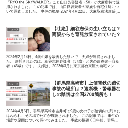
「RYO the SKYWALKER」こと山口良容疑者（50）が大麻所持で逮
捕されました。 この記事では、山口良容疑者の家族や自宅住所につ
いて調査しました。 事件の概要 2024年4月22日、大麻取締法違反(所
持)の疑いで、自称ミュージシャ...
【壮絶】細谷志保の生い立ちは？
ニュース
両親からも育児放棄されていた？
2024年2月14日、4歳の娘を殺害した疑いで、夫婦が逮捕されまし
た。 逮捕されたのは、細谷志保容疑者（37歳）と夫の細谷健一容疑
者（43歳）です。 夫婦は、2023年3月に東京都台東区の自宅マンシ
ョンで次女細谷美輝ちゃん(当時4歳)に、有...
【群馬県高崎市】上信電鉄の踏切
ニュース
事故の場所は？遮断機・警報器な
しの踏切は全国2700箇所も！
2024年4月6日、群馬県高崎市吉井町で9歳の女の子が踏切内で列車に
はねられ、その場で死亡が確認されました。 この記事では、事件の
場所や原因について調べてみました。 事故の概要 6日午前、群馬県
高崎市の上信電鉄の踏切で近くに住む9歳の女の子...