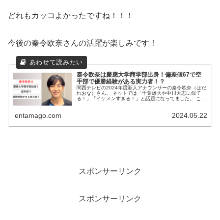
どれもカッコよかったですね！！！
今後の秦令欧奈さんの活躍が楽しみです！
秦令欧奈は慶應大学商学部出身！偏差値67で空
手部で優勝経験がある実力者！？
関西テレビの2024年度新人アナウンサーの秦令欧奈（はだ
れおな）さん。 ネットでは「千葉雄大や中川大志に似て
る！」「イケメンすぎる！」と話題になってました。 この
記事では、秦令欧奈さんの大学について調査しました。 秦
令欧奈は慶應大学商学部...
entamago.com
2024.05.22
スポンサーリンク
スポンサーリンク