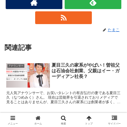
たまこ
関連記事
夏目三久の家系がやばい！曽祖父
アナウンサー
は石油会社創業、父親はイー・ガ
ーディアン社長？
元人気アナウンサーで、お笑いタレントの有吉弘行の妻である夏目三
久（なつめみく）さん。 現在は芸能界を引退されておりメディアで
見ることはありませんが、夏目三久さんの家系には創業者が多く、超
お嬢様という噂がありました。 この記事では 夏目三久の...
紺野あさ美の父親は「BAR 紺
YouTuber
メニュー
ホーム
検索
トップ
サイドバー
野」のバー経営者！母親は？妹は