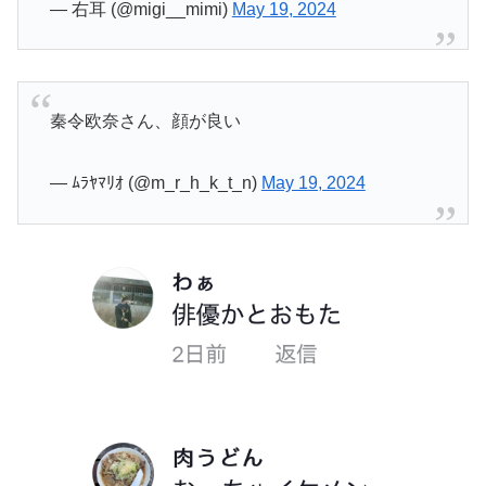
— 右耳 (@migi__mimi)
May 19, 2024
秦令欧奈さん、顔が良い
— ﾑﾗﾔﾏﾘｵ (@m_r_h_k_t_n)
May 19, 2024