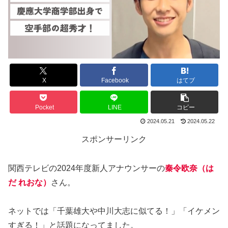
X
Facebook
はてブ
Pocket
LINE
コピー
2024.05.21
2024.05.22
スポンサーリンク
関西テレビの2024年度新人アナウンサーの
秦令欧奈（は
だ れおな）
さん。
ネットでは「千葉雄大や中川大志に似てる！」「イケメン
すぎる！」と話題になってました。