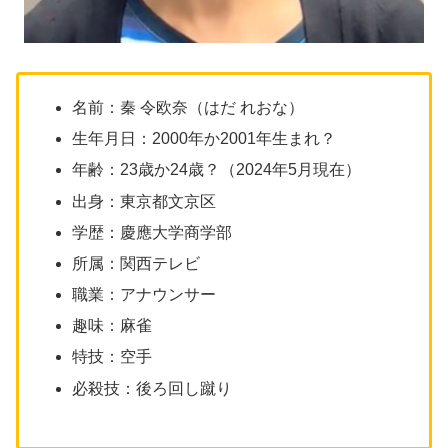
名前：秦 令欧奈（はだ れおな）
生年月日：2000年か2001年生まれ？
年齢：23歳か24歳？（2024年5月現在）
出身：東京都文京区
学歴：慶應大学商学部
所属：関西テレビ
職業：アナウンサー
趣味：麻雀
特技：空手
必殺技：後ろ回し蹴り