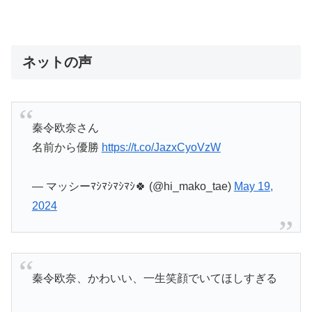
ネットの声
秦令欧奈さん
名前から優勝
https://t.co/JazxCyoVzW
— マッシーﾏｼﾏｼﾏｼﾏｼ🍀 (@hi_mako_tae)
May 19,
2024
秦令欧奈、かわいい、一生笑顔でいてほしすぎる