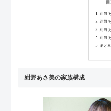
目
紺野
紺野
紺野
紺野
まと
紺野あさ美の家族構成