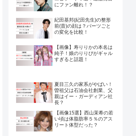
にファン離れ！？
紀田基邦(紀田先生)の整形
前(昔)の顔は？パーツごと
の変化を比較！
【画像】寿りりかの本名は
純子！娘のりりぴがギャル
すぎると話題！
夏目三久の家系がやばい！
曽祖父は石油会社創業、父
親はイー・ガーディアン社
長？
【画像15選】西山茉希の若
い頃は体脂肪率５％のアス
リート体型だった？