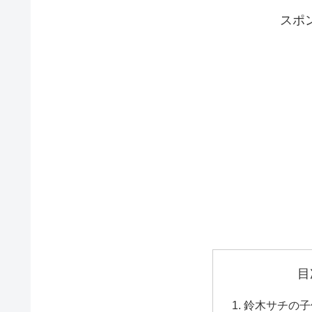
スポ
目
鈴木サチの子