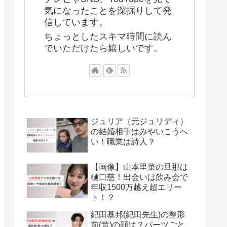
気になったことを深掘りして発
信しています。
ちょっとしたスキマ時間に読ん
でいただけたら嬉しいです。
ジュリア（元ジュリディ）
の結婚相手はみやいこうへ
い！職業は詩人？
【画像】山本里菜の旦那は
樋口慈！出会いは飲み会で
年収1500万越え超エリー
ト！？
紀田基邦(紀田先生)の整形
前(昔)の顔は？パーツごと