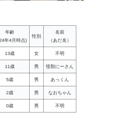
年齢
名前
性別
024年4月時点)
（あだ名）
13歳
女
不明
11歳
男
怪獣にーさん
5歳
男
あっくん
2歳
男
なおちゃん
0歳
男
不明