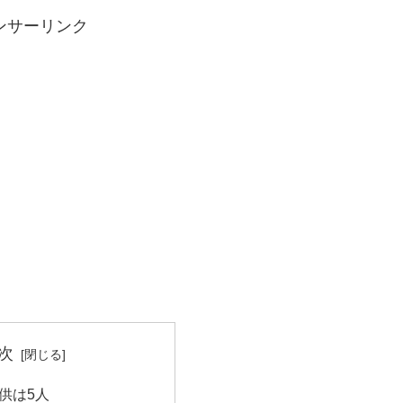
ンサーリンク
次
供は5人