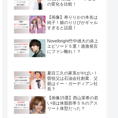
の変化を比較！
【画像】寿りりかの本名は
純子！娘のりりぴがギャル
すぎると話題！
Novelbright竹中雄大の炎上
エピソード５選！過激発言
にファン離れ！？
夏目三久の家系がやばい！
曽祖父は石油会社創業、父
親はイー・ガーディアン社
長？
【画像15選】西山茉希の若
い頃は体脂肪率５％のアス
リート体型だった？