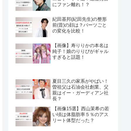
にファン離れ！？
紀田基邦(紀田先生)の整形
前(昔)の顔は？パーツごと
の変化を比較！
【画像】寿りりかの本名は
純子！娘のりりぴがギャル
すぎると話題！
夏目三久の家系がやばい！
曽祖父は石油会社創業、父
親はイー・ガーディアン社
長？
【画像15選】西山茉希の若
い頃は体脂肪率５％のアス
リート体型だった？