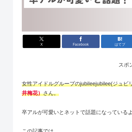
X
Facebook
はてブ
スポ
女性アイドルグループのjubileejubilee
井梅花）
さん。
卒アルが可愛いとネットで話題になっている
この記事では