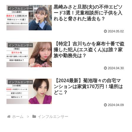
黒崎みさと旦那(夫)の不仲エピソ
インフルエンサー
ード3選！児童相談所に子供を入
れると脅された過去も？
2024.05.02
【特定】吉川ちかを麻布十番で盗
インフルエンサー
撮した犯人(エス盗くん)は誰？家
族や勤務先は？
2024.04.30
【2024最新】菊池瑠々の自宅マ
インフルエンサー
ンションは家賃170万円！場所は
どこ？
2024.04.09
ホーム
インフルエンサー